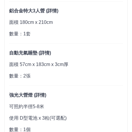
鋁合金特大3人營
(
詳情
)
面積 180cm x 210cm
數量：1套
自動充氣睡墊 (
詳情
)
面積 57cm x 183cm x 3cm厚
數量：2張
強光大營燈 (
詳情
)
可照約半徑5-8米
使用 D型電池 x 3粒(可選配)
數量：1個