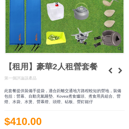
【租用】豪華2人租營套餐
第一個評論該產品
此套餐提供裝備手提袋，適合距離交通地方路程較短的營地，裝備
包括：營幕、自動充氣睡墊、Kovea煮食爐頭、煮食用具組合、營
燈、水袋、水煲、營幕燈、頭燈、砧板、營釘鎚仔
$410.00