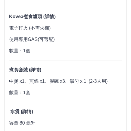
Kovea煮食爐頭 (
詳情
)
電子打火 (不需火機)
使用專用GAS(可選配)
數量：1個
煮食套裝 (
詳情
)
中煲 x1、煎鍋 x1、膠碗 x3、湯勺 x 1 (2-3人用)
數量：1套
水煲 (
詳情
)
容量 80 毫升