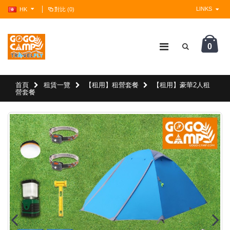
LINKS
HK
對比 (0)
0
?>
首頁
租賃一覽
【租用】租營套餐
【租用】豪華2人租
營套餐