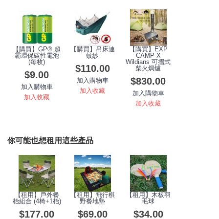
【購買】GP® 超
【購買】吊床連
【購買】EXP
霸環保碳性電池
蚊紗
CAMP X
(每枚)
Wildians 可摺式
$110.00
柴火焗爐
$9.00
$830.00
加入購物車
加入購物車
加入收藏
加入購物車
加入收藏
加入收藏
你可能也想租用這些產品
【租用】戶外餐
【租用】飛行棋
【租用】木板羽
枱組合 (4椅+1枱)
野餐地墊
毛球
$177.00
$69.00
$34.00