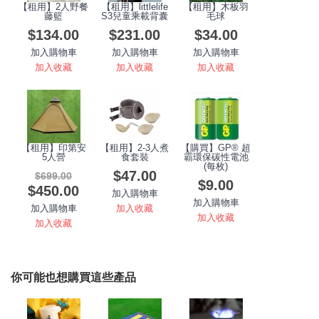
【租用】2人野餐
【租用】littlelife
【租用】木板羽
藤籃
S3兒童乘載背囊
毛球
$134.00
$231.00
$34.00
加入購物車
加入購物車
加入購物車
加入收藏
加入收藏
加入收藏
【租用】印第安
【租用】2-3人煮
【購買】GP® 超
5人營
食套裝
霸環保碳性電池
(每枚)
$47.00
$699.00
$9.00
$450.00
加入購物車
加入購物車
加入收藏
加入購物車
加入收藏
加入收藏
你可能也想購買這些產品