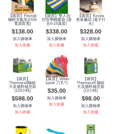
【購買】Flextail
【購買】雙人信
【購買】Kovea
極輕充氣泵(USB
封型帶帽睡袋 (適
煮食爐頭 (電子打
電源取電)
合0-15溫度)
火)
$138.00
$338.00
$328.00
加入購物車
加入購物車
加入購物車
加入收藏
加入收藏
加入收藏
【購買】
【購買】Wildo
【購買】
Thermacell驅蚊
spork 刀叉勺
Thermacell 驅蚊
片及燃料補充裝
片及燃料補充裝
$35.00
(120小時)
(12小時)
$598.00
$98.00
加入購物車
加入收藏
加入購物車
加入購物車
加入收藏
加入收藏