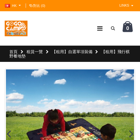
LINKS
HK
對比 (0)
0
?>
首頁
租賃一覽
【租用】自選單項裝備
【租用】飛行棋
野餐地墊