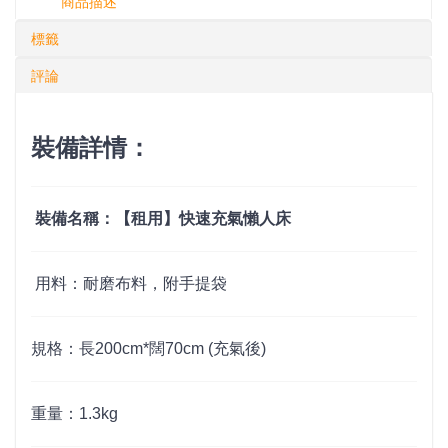
商品描述
標籤
評論
裝備詳情：
裝備名稱：【租用】
快速充氣懶人床
用料：
耐磨布料，附手提袋
規格：
長
200cm*闊70cm (充氣後)
重量：1.3kg