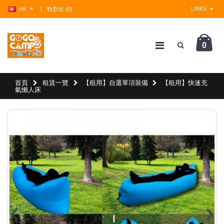
LINKS
HK
對比 (0)
0
?>
首頁
租賃一覽
【租用】自選單項裝備
【租用】快速充
氣懶人床