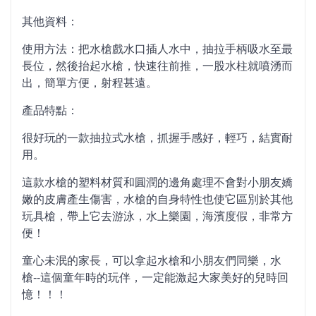
其他資料：
使用方法：把水槍戲水口插人水中，抽拉手柄吸水至最
長位，然後抬起水槍，快速往前推，一股水柱就噴湧而
出，簡單方便，射程甚遠。
產品特點：
很好玩的一款抽拉式水槍，抓握手感好，輕巧，結實耐
用。
這款水槍的塑料材質和圓潤的邊角處理不會對小朋友嬌
嫩的皮膚產生傷害，水槍的自身特性也使它區別於其他
玩具槍，帶上它去游泳，水上樂園，海濱度假，非常方
便！
童心未泯的家長，可以拿起水槍和小朋友們同樂，水
槍--這個童年時的玩伴，一定能激起大家美好的兒時回
憶！！！