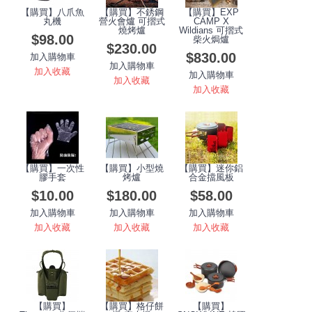
【購買】八爪魚
【購買】不銹鋼
【購買】EXP
丸機
營火會爐 可摺式
CAMP X
燒烤爐
Wildians 可摺式
$98.00
柴火焗爐
$230.00
$830.00
加入購物車
加入購物車
加入收藏
加入購物車
加入收藏
加入收藏
【購買】一次性
【購買】小型燒
【購買】迷你鋁
膠手套
烤爐
合金擋風板
$10.00
$180.00
$58.00
加入購物車
加入購物車
加入購物車
加入收藏
加入收藏
加入收藏
【購買】
【購買】格仔餅
【購買】