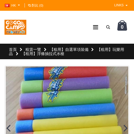
LINKS
HK
對比 (0)
0
?>
首頁
租賃一覽
【租用】自選單項裝備
【租用】玩樂用
品
【租用】浮條抽拉式水槍