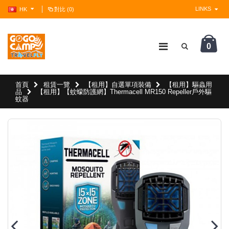
LINKS
HK
對比 (0)
0
?>
首頁
租賃一覽
【租用】自選單項裝備
【租用】驅蟲用
品
【租用】【蚊蠓防護網】Thermacell MR150 Repeller戶外驅
蚊器