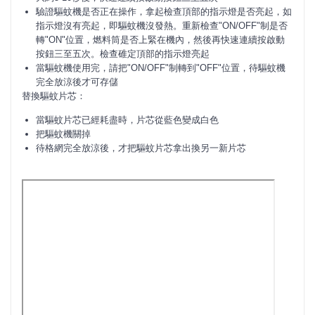
驗證驅蚊機是否正在操作，拿起檢查頂部的指示燈是否亮起，如
指示燈沒有亮起，即驅蚊機沒發熱。重新檢查"ON/OFF"制是否
轉"ON"位置，燃料筒是否上緊在機內，然後再快速連續按啟動
按鈕三至五次。檢查碓定頂部的指示燈亮起
當驅蚊機使用完，請把"ON/OFF"制轉到"OFF"位置，待驅蚊機
完全放涼後才可存儲
替換驅蚊片芯：
當驅蚊片芯已經耗盡時，片芯從藍色變成白色
把驅蚊機關掉
待格網完全放涼後，才把驅蚊片芯拿出換另一新片芯