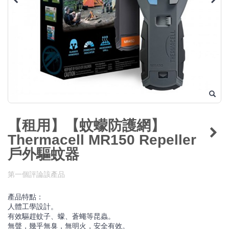
【租用】【蚊蠓防護網】
Thermacell MR150 Repeller
戶外驅蚊器
第一個評論該產品
產品特點：
人體工學設計。
有效驅趕蚊子、蠓、蒼蠅等昆蟲。
無聲，幾乎無臭，無明火，安全有效。