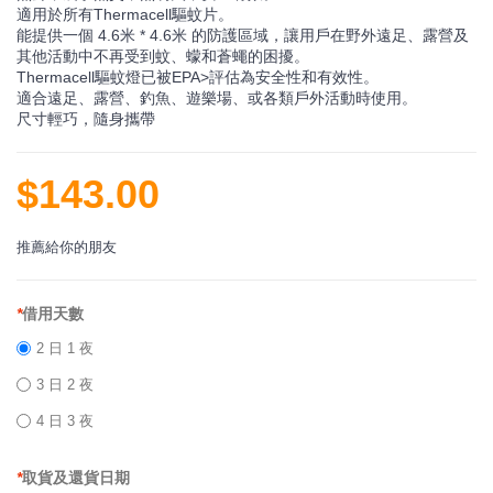
適用於所有Thermacell驅蚊片。
能提供一個 4.6米 * 4.6米 的防護區域，讓用戶在野外遠足、露營及
其他活動中不再受到蚊、蠓和蒼蠅的困擾。
Thermacell驅蚊燈已被EPA>評估為安全性和有效性。
適合遠足、露營、釣魚、遊樂場、或各類戶外活動時使用。
尺寸輕巧，隨身攜帶
$143.00
推薦給你的朋友
*
借用天數
2 日 1 夜
3 日 2 夜
4 日 3 夜
*
取貨及還貨日期