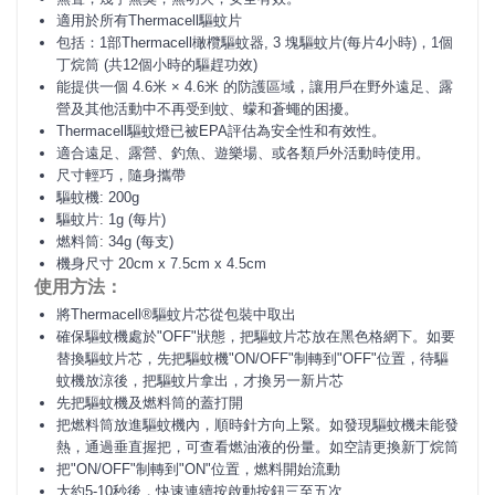
適用於所有Thermacell驅蚊片
包括：1部Thermacell橄欖驅蚊器, 3 塊驅蚊片(每片4小時)，1個
丁烷筒 (共12個小時的驅趕功效)
能提供一個 4.6米 × 4.6米 的
防護區域
，讓用戶在野外遠足、露
營及其他活動中不再受到蚊、蠓和蒼蠅的困擾。
Thermacell
驅蚊燈已被
EPA
評估為安全性和有效性。
適合遠足、露營、釣魚、遊樂場、或各類戶外活動時使用。
尺寸輕巧，隨身攜帶
驅蚊機: 200g
驅蚊片: 1g (每片)
燃料筒: 34g (每支)
機身尺寸 20cm x 7.5cm x 4.5cm
使用方法：
將Thermacell®驅蚊片芯從包裝中取出
確保驅蚊機處於"OFF"狀態，把驅蚊片芯放在黑色格網下。如要
替換驅蚊片芯，先把驅蚊機"ON/OFF"制轉到"OFF"位置，待驅
蚊機放涼後，把驅蚊片拿出，才換另一新片芯
先把驅蚊機及燃料筒的蓋打開
把燃料筒放進驅蚊機內，順時針方向上緊。如發現驅蚊機未能發
熱，通過垂直握把，可查看燃油液的份量。如空請更換新丁烷筒
把"ON/OFF"制轉到"ON"位置，燃料開始流動
大約5-10秒後，快速連續按啟動按鈕三至五次