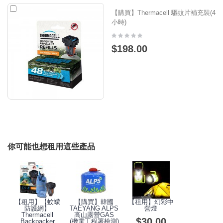
【購買】Thermacell 驅蚊片補充裝(48
小時)
$198.00
你可能也想租用這些產品
【租用】【蚊蠓
【購買】韓國
【租用】幻彩中
防護網】
TAEYANG ALPS
營燈
Thermacell
高山露營GAS
$30.00
Backpacker
(機電工程署檢測)