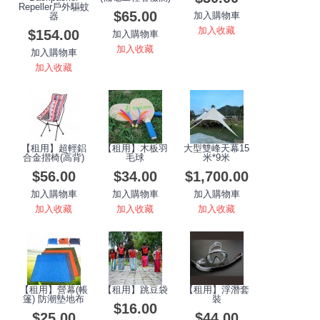
Repeller戶外驅蚊
$65.00
加入購物車
器
加入收藏
$154.00
加入購物車
加入收藏
加入購物車
加入收藏
【租用】超輕鋁
【租用】木板羽
大型雙峰天幕15
合金摺椅(高背)
毛球
米*9米
$56.00
$34.00
$1,700.00
加入購物車
加入購物車
加入購物車
加入收藏
加入收藏
加入收藏
【租用】營幕(帳
【租用】跳豆袋
【租用】浮潛套
篷) 防潮墊地布
裝
$16.00
$25.00
$44.00