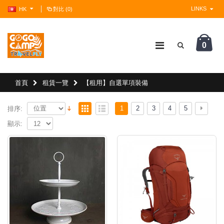
LINKS
HK
對比 (0)
0
?>
首頁
租賃一覽
【租用】自選單項裝備
1
2
3
4
5
排序:
顯示: