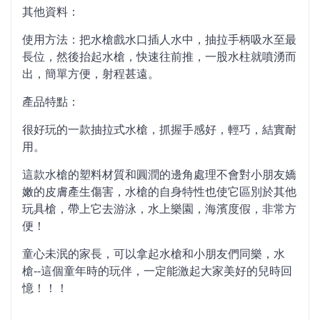
其他資料：
使用方法：把水槍戲水口插人水中，抽拉手柄吸水至最
長位，然後抬起水槍，快速往前推，一股水柱就噴湧而
出，簡單方便，射程甚遠。
產品特點：
很好玩的一款抽拉式水槍，抓握手感好，輕巧，結實耐
用。
這款水槍的塑料材質和圓潤的邊角處理不會對小朋友嬌
嫩的皮膚產生傷害，水槍的自身特性也使它區別於其他
玩具槍，帶上它去游泳，水上樂園，海濱度假，非常方
便！
童心未泯的家長，可以拿起水槍和小朋友們同樂，水
槍--這個童年時的玩伴，一定能激起大家美好的兒時回
憶！！！