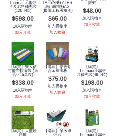
Thermacell驅蚊
TAEYANG ALPS
雞架
片及燃料補充裝
高山露營GAS
$48.00
(120小時)
(機電工程署檢測)
$598.00
$65.00
加入購物車
加入收藏
加入購物車
加入購物車
加入收藏
加入收藏
【購買】雙人信
【購買】彩色鋁
【購買】
封型帶帽睡袋 (適
合金擋風板
Thermacell 驅蚊
合0-15溫度)
片補充裝(48小時)
$75.00
$338.00
$198.00
加入購物車
加入購物車
加入購物車
加入收藏
加入收藏
加入收藏
【購買】大型燒
【購買】吊床連
【購買】
烤爐
蚊紗
Thermacell 驅蚊