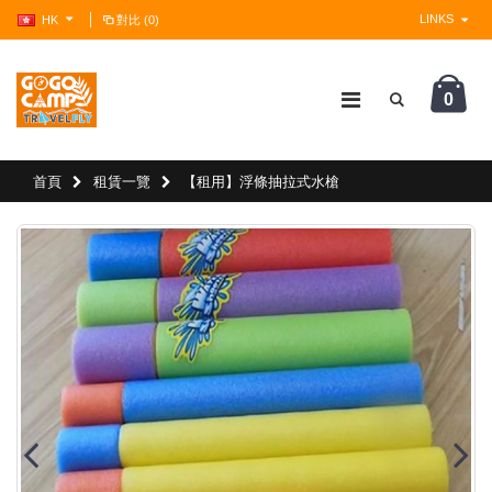
LINKS
HK
對比 (0)
0
?>
首頁
租賃一覽
【租用】浮條抽拉式水槍